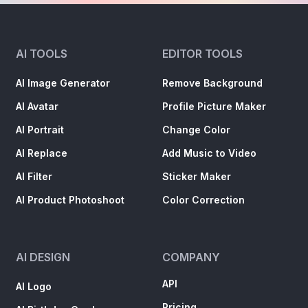
AI TOOLS
EDITOR TOOLS
AI Image Generator
Remove Background
AI Avatar
Profile Picture Maker
AI Portrait
Change Color
AI Replace
Add Music to Video
AI Filter
Sticker Maker
AI Product Photoshoot
Color Correction
AI DESIGN
COMPANY
API
AI Logo
Pricing