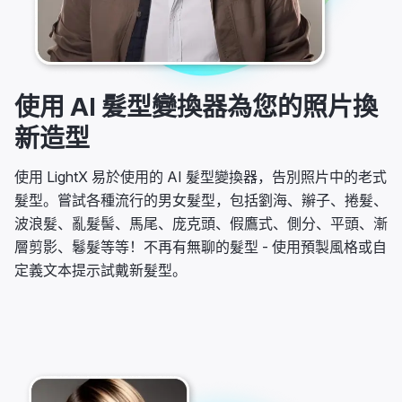
使用 AI 髮型變換器為您的照片換
新造型
使用 LightX 易於使用的 AI 髮型變換器，告別照片中的老式
髮型。嘗試各種流行的男女髮型，包括劉海、辮子、捲髮、
波浪髮、亂髮髻、馬尾、庞克頭、假鷹式、側分、平頭、漸
層剪影、鬈髮等等！不再有無聊的髮型 - 使用預製風格或自
定義文本提示試戴新髮型。