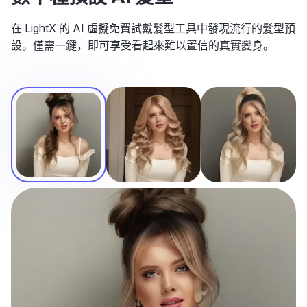
在 LightX 的 AI 虛擬免費試戴髮型工具中發現流行的髮型預
設。僅需一鍵，即可享受看起來難以置信的真實變身。