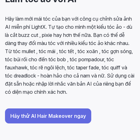
Hãy làm mới mái tóc của bạn với công cụ chỉnh sửa ảnh
AI miễn phí LightX. Tự tạo cho mình một kiểu tóc ảo - dù
là cắt buzz cut , pixie hay hơn thế nữa. Bạn có thể dễ
dàng thay đổi màu tóc với nhiều kiểu tóc ảo khác nhau.
Từ tóc mullet , tóc mái , tóc tết , tóc xoăn , tóc gợn sóng,
tóc búi rối cho đến tóc bob , tóc pompadour, tóc
fauxhawk, tóc rẽ ngôi lệch, tóc taper fade, tóc quiff và
tóc dreadlock - hoàn hảo cho cả nam và nữ. Sử dụng cài
đặt sẵn hoặc nhập lời nhắc văn bản AI của riêng bạn để
có diện mạo chính xác hơn.
Hãy thử AI Hair Makeover ngay