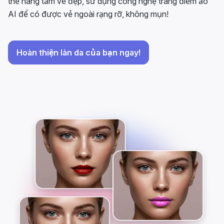
thể nâng tầm vẻ đẹp, sử dụng công nghệ trang điểm ảo
AI để có được vẻ ngoài rạng rỡ, không mụn!
Hoàn thiện làn da của bạn ngay!