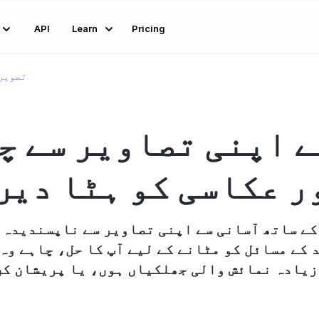
API
Learn
Pricing
تصویر 
ے اپنی تصاویر سے چ
ر عکاسی کو ہٹا دیں
کے مسائل کو مٹانے کے لیے آپ کا حل، چاہے وہ
زیادہ نمائش والی جھلکیاں ہوں، یا پریشان کن