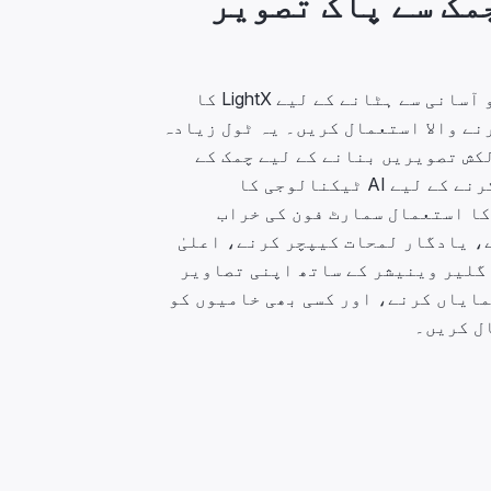
 چمک سے پاک تصویر
تصاویر سے چکاچوند کو آسانی سے ہٹانے کے لیے LightX کا
نے والا استعمال کریں۔ یہ ٹول زیادہ
کش تصویریں بنانے کے لیے چمک کے
مسائل کو تیزی سے حل کرنے کے لیے AI ٹیکنالوجی کا
کا استعمال سمارٹ فون کی خراب
، یادگار لمحات کیپچر کرنے، اعلیٰ
 گلیر وینیشر کے ساتھ اپنی تصاویر
مایاں کرنے، اور کسی بھی خامیوں کو
ل کریں۔