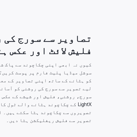
تصاویر سے سورج کی 
فلیش لائٹ اور عکس ہ
کیوں نہ ابھی اپنی چکاچوند سے پاک ش
سوشل میڈیا پلیٹ فارم پر پوسٹ کریں؟
کو ہٹانے کے ساتھ اپنی تصاویر کے معی
لیے تصویر سے سورج کی روشنی کو آسانی
سورج، روشنی، فلیش اور شیشے کے عکس ک
LightX کے چکاچوند ہٹانے والے ٹول 
تصویروں سے چکاچوند ہٹا سکتے ہیں۔ ای
تصویر سے فلیش ریفلیکشن ہٹا دیں۔