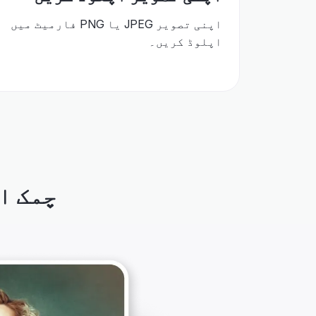
اپنی تصویر JPEG یا PNG فارمیٹ میں
اپلوڈ کریں۔
چمک ا