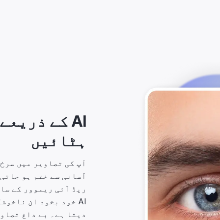
AI کے ذریع
ہٹائیں
ریڈ آئی ریموور کے سا
AI خود بخود ان ناخو
دیتا ہے۔ بے داغ تصاو