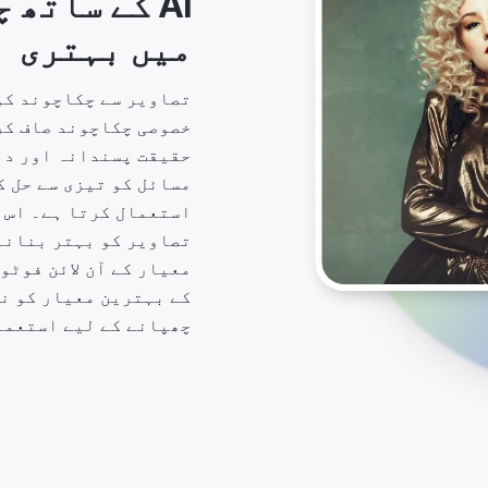
AI کے ساتھ
میں بہتری
خصوصی چکاچوند صاف کر
حقیقت پسندانہ اور دل
استعمال کرتا ہے۔ اس 
تصاویر کو بہتر بنانے
معیار کے آن لائن فوٹو
کے بہترین معیار کو ن
چھپانے کے لیے استعما