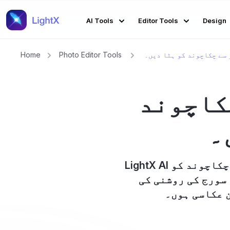
AI Tools
Editor Tools
Design
سے چکاچوند کو ہٹا دیں۔
Photo Editor Tools
Home
کاچوند
۔
LightX AI چکاچوند ہٹانے والے کے ساتھ آسانی سے اپنی تصاویر سے ناپسندیدہ چکاچوند کو
 سورج کی روشنی کی
 عکاسی ہوں۔