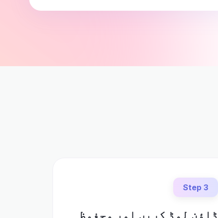
Step 3
اؤن لوڈ کریں اور محفوظ