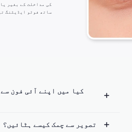
کی مداخلت کے بغیر یاد
ساتھ فوٹو ایڈیٹنگ تیز
کیا میں اپنے آئی فون سے 
تصویر سے چمک کیسے ہٹائیں؟