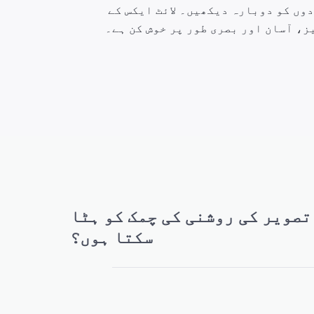
وں کو دوبارہ دیکھیں۔ لائٹ ایکس کے
، آسان اور بصری طور پر خوش کن ہے۔
تصویر کی روشنی کی چمک کو ہٹا
سکتا ہوں؟