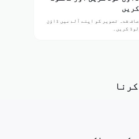
ریں
اف شدہ تصویر کو اپنے آلے میں ڈاؤن
وڈ کریں۔
کرنا