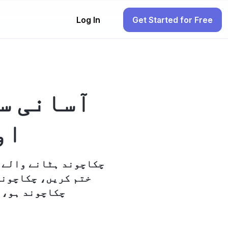
Log In
Get Started for Free
آسانی س
او
ختم کریں، چکاچوند 
چکاچوند ہو، 