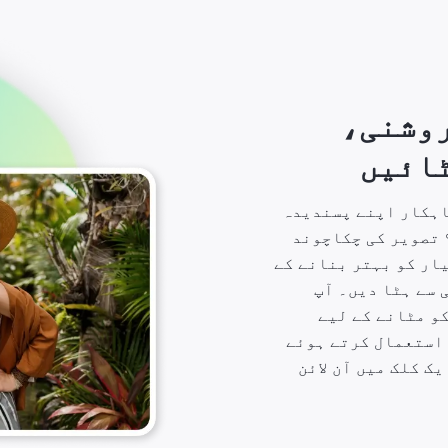
روشنی،
ٹائیں
اہکار اپنے پسندیدہ
 تصویر کی چکاچوند
ار کو بہتر بنانے کے
 سے ہٹا دیں۔ آپ
و مٹانے کے لیے
کا استعمال کرتے ہوئے
ک کلک میں آن لائن