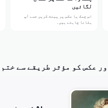
لگائیں
ک
اس چمک یا عکس پر پینٹ کریں جسے آپ
ص
ہٹانا چاہتے ہیں۔
ل
ور عکس کو مؤثر طریقے سے ختم 