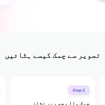
تصویر سے چمک کیسے ہٹائیں
Step 2
چمک والے حصے پر نشان
ڈ