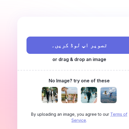
تصویر اپ لوڈ کریں۔
or drag & drop an image
No Image? try one of these
By uploading an image, you agree to our
Terms of
Service
.