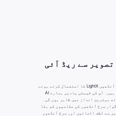
ے تصویر سے ریڈ آئی
آپ کی تصاویر میں سرخ آنکھیں LightX کا استعمال کرتے ہوئے
آسانی سے ختم ہو جاتی ہیں۔ آپ کی قیمتی یادیں ہمارے AI
تھ بہترین انداز میں ظاہر ہوں گی۔
شگوار سرخ آنکھوں کی عکاسیوں کو ہٹا
یر سے لطف اٹھائیں اور سرخ آنکھوں