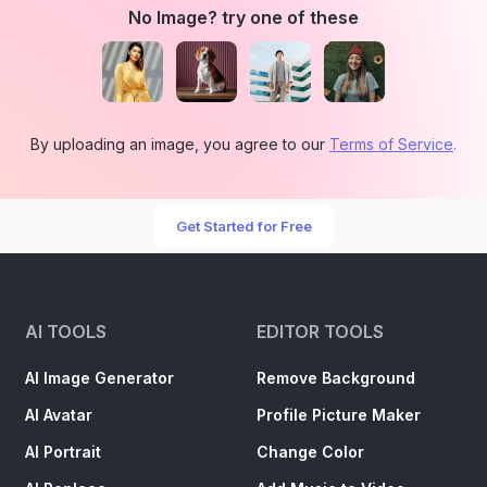
No Image? try one of these
By uploading an image, you agree to our
Terms of Service
.
Get Started for Free
AI TOOLS
EDITOR TOOLS
AI Image Generator
Remove Background
AI Avatar
Profile Picture Maker
AI Portrait
Change Color