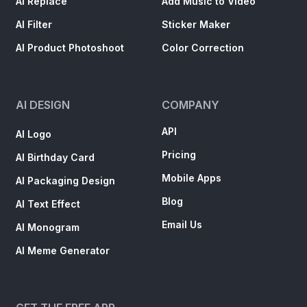
AI Replace
Add Music to Video
AI Filter
Sticker Maker
AI Product Photoshoot
Color Correction
AI DESIGN
COMPANY
API
AI Logo
Pricing
AI Birthday Card
Mobile Apps
AI Packaging Design
Blog
AI Text Effect
Email Us
AI Monogram
AI Meme Generator