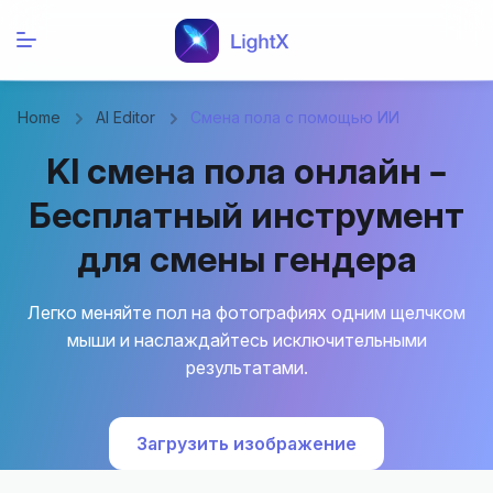
Home
AI Editor
Смена пола с помощью ИИ
KI смена пола онлайн –
Бесплатный инструмент
для смены гендера
Легко меняйте пол на фотографиях одним щелчком
мыши и наслаждайтесь исключительными
результатами.
Загрузить изображение