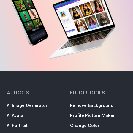
AI TOOLS
EDITOR TOOLS
AI Image Generator
Remove Background
AI Avatar
Profile Picture Maker
AI Portrait
Change Color