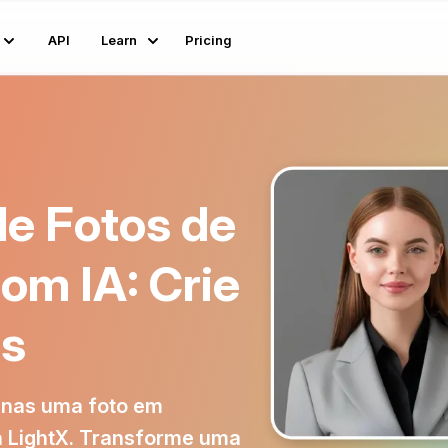
API
Learn
Pricing
de Fotos de
om IA: Crie
is
penas uma foto em
 LightX. Transforme uma