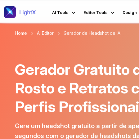
AI Tools
Editor Tools
Design
Home
AI Editor
Gerador de Headshot de IA
Gerador Gratuito 
Rosto e Retratos c
Perfis Profissiona
Gere um headshot gratuito a partir de a
segundos com o gerador de headshots da