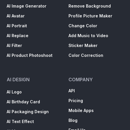
AI Image Generator
Remove Background
AI Avatar
Profile Picture Maker
AI Portrait
Change Color
AI Replace
Add Music to Video
AI Filter
Sticker Maker
AI Product Photoshoot
Color Correction
AI DESIGN
COMPANY
API
AI Logo
Pricing
AI Birthday Card
Mobile Apps
AI Packaging Design
Blog
AI Text Effect