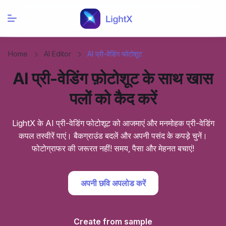
Home
AI Editor
AI प्री-वेडिंग फोटोशूट
AI प्री-वेडिंग फ़ोटोशूट के साथ खास
पलों को कैद करें
LightX के AI प्री-वेडिंग फोटोशूट को आजमाएं और मनमोहक प्री-वेडिंग
कपल तस्वीरें पाएं। बैकग्राउंड बदलें और अपनी पसंद के कपड़े चुनें।
फोटोग्राफर की जरूरत नहीं! समय, पैसा और मेहनत बचाएं!
अपनी छवि अपलोड करें
Create from sample