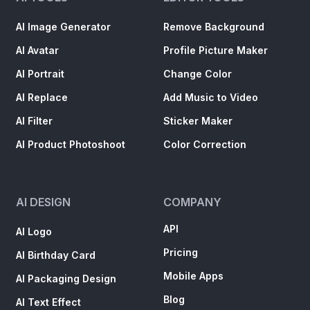
AI Image Generator
Remove Background
AI Avatar
Profile Picture Maker
AI Portrait
Change Color
AI Replace
Add Music to Video
AI Filter
Sticker Maker
AI Product Photoshoot
Color Correction
AI DESIGN
COMPANY
API
AI Logo
Pricing
AI Birthday Card
Mobile Apps
AI Packaging Design
Blog
AI Text Effect