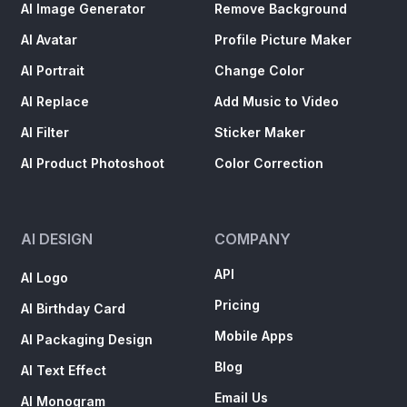
AI Image Generator
Remove Background
AI Avatar
Profile Picture Maker
AI Portrait
Change Color
AI Replace
Add Music to Video
AI Filter
Sticker Maker
AI Product Photoshoot
Color Correction
AI DESIGN
COMPANY
API
AI Logo
Pricing
AI Birthday Card
Mobile Apps
AI Packaging Design
Blog
AI Text Effect
Email Us
AI Monogram