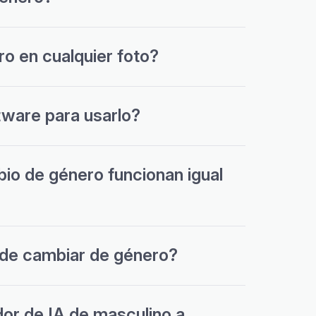
o en cualquier foto?
tware para usarlo?
io de género funcionan igual
n de cambiar de género?
or de IA de masculino a