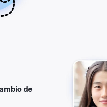
cambio de
TikTok y Snapchat con