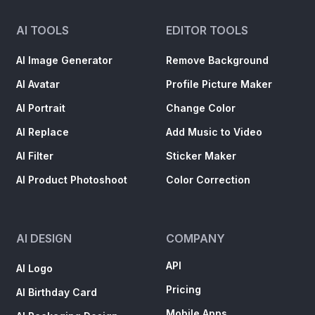
AI TOOLS
EDITOR TOOLS
AI Image Generator
Remove Background
AI Avatar
Profile Picture Maker
AI Portrait
Change Color
AI Replace
Add Music to Video
AI Filter
Sticker Maker
AI Product Photoshoot
Color Correction
AI DESIGN
COMPANY
API
AI Logo
Pricing
AI Birthday Card
Mobile Apps