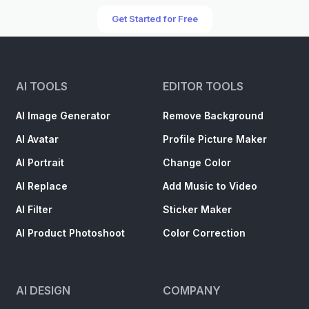
Get Started for Free
AI TOOLS
EDITOR TOOLS
AI Image Generator
Remove Background
AI Avatar
Profile Picture Maker
AI Portrait
Change Color
AI Replace
Add Music to Video
AI Filter
Sticker Maker
AI Product Photoshoot
Color Correction
AI DESIGN
COMPANY