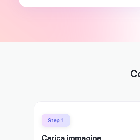
Co
Step 1
Carica immagine