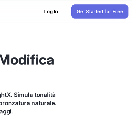
Log In
Get Started for Free
 Modifica
ightX. Simula tonalità
bbronzatura naturale.
saggi.