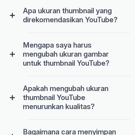
Apa ukuran thumbnail yang
direkomendasikan YouTube?
Mengapa saya harus
mengubah ukuran gambar
untuk thumbnail YouTube?
Apakah mengubah ukuran
thumbnail YouTube
menurunkan kualitas?
Bagaimana cara menyimpan