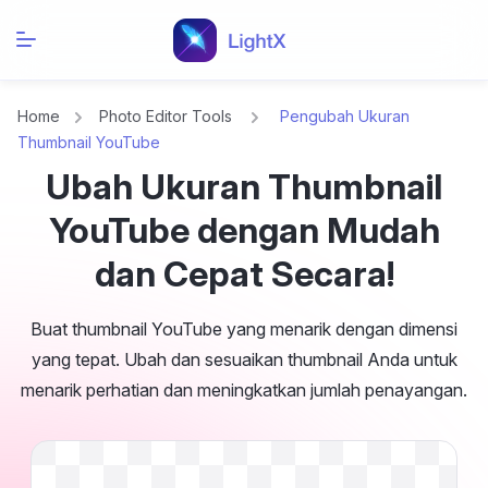
Home
Photo Editor Tools
Pengubah Ukuran
Thumbnail YouTube
Ubah Ukuran Thumbnail
YouTube dengan Mudah
dan Cepat Secara!
Buat thumbnail YouTube yang menarik dengan dimensi
yang tepat. Ubah dan sesuaikan thumbnail Anda untuk
menarik perhatian dan meningkatkan jumlah penayangan.