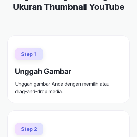
Ukuran Thumbnail YouTube
Step 1
Unggah Gambar
Unggah gambar Anda dengan memilih atau
drag-and-drop media.
Step 2