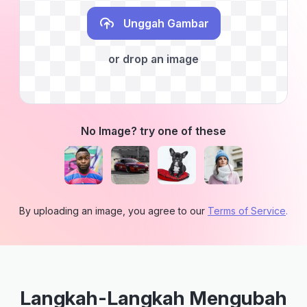
Unggah Gambar
or drop an image
No Image? try one of these
By uploading an image, you agree to our
Terms of Service
.
Langkah-Langkah Mengubah