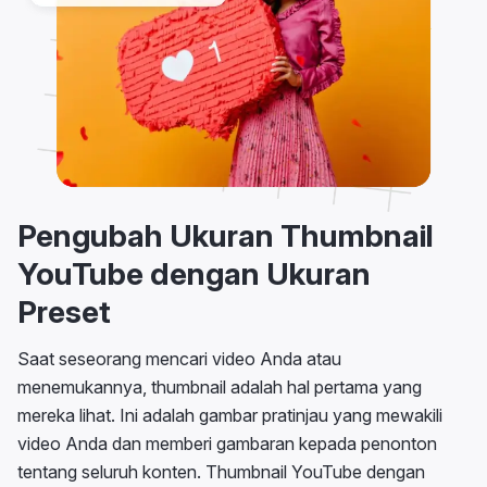
Pengubah Ukuran Thumbnail
YouTube dengan Ukuran
Preset
Saat seseorang mencari video Anda atau
menemukannya, thumbnail adalah hal pertama yang
mereka lihat. Ini adalah gambar pratinjau yang mewakili
video Anda dan memberi gambaran kepada penonton
tentang seluruh konten. Thumbnail YouTube dengan