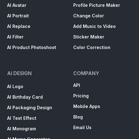
AI Avatar
Profile Picture Maker
AI Portrait
Change Color
AI Replace
Add Music to Video
AI Filter
Sticker Maker
AI Product Photoshoot
Color Correction
AI DESIGN
COMPANY
API
AI Logo
Pricing
AI Birthday Card
Mobile Apps
AI Packaging Design
Blog
AI Text Effect
Email Us
AI Monogram