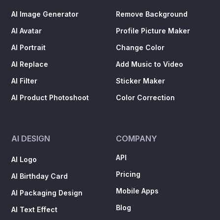
AI Image Generator
Remove Background
AI Avatar
Profile Picture Maker
AI Portrait
Change Color
AI Replace
Add Music to Video
AI Filter
Sticker Maker
AI Product Photoshoot
Color Correction
AI DESIGN
COMPANY
API
AI Logo
Pricing
AI Birthday Card
Mobile Apps
AI Packaging Design
Blog
AI Text Effect